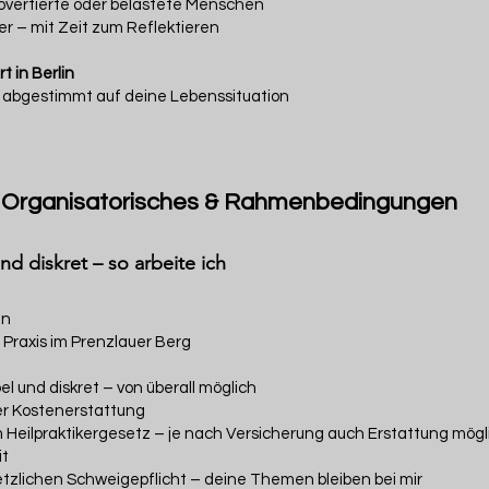
rovertierte oder belastete Menschen
r – mit Zeit zum Reflektieren
t in Berlin
uell abgestimmt auf deine Lebenssituation
Organisatorisches & Rahmenbedingungen
und diskret – so arbeite ich
in
r Praxis im Prenzlauer Berg
el und diskret – von überall möglich
er Kostenerstattung
eilpraktikergesetz – je nach Versicherung auch Erstattung mögl
it
etzlichen Schweigepflicht – deine Themen bleiben bei mir