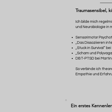
Traumasensibel, kö
Ich bilde mich regel
und Neurobiologie in m
Sensorimotor Psychot
„Das Dissoziieren int
„Stuck in Survival“ be
„Scham und Polyvagal
DBT-PTSD bei Martin
So verbinde ich theor
Empathie und Erfahr
Ein erstes Kennenler