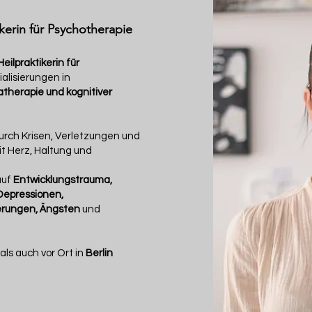
ikerin für Psychotherapie
Heilpraktikerin für
alisierungen in
therapie und kognitiver
urch Krisen, Verletzungen und
t Herz, Haltung und
auf
Entwicklungstrauma,
Depressionen,
erungen, Ängsten
und
als auch vor Ort in
Berlin