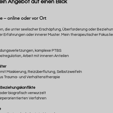
in Angebot auf einen Blick
e – online oder vor Ort
en, die unter seelischer Erschöpfung, Überforderung oder Beziehu
ter Erfahrungen oder innerer Muster. Mein therapeutischer Fokus lie
ndungsverletzungen, komplexe PTBS
tregulation, Arbeit mit inneren Anteilen
lter
mit Maskierung, Reizüberflutung, Selbstzweifeln
aus Trauma- und Verhaltenstherapie
 Beziehungskonflikte
oder biografisch verwurzelt
örperorientierten Verfahren
e