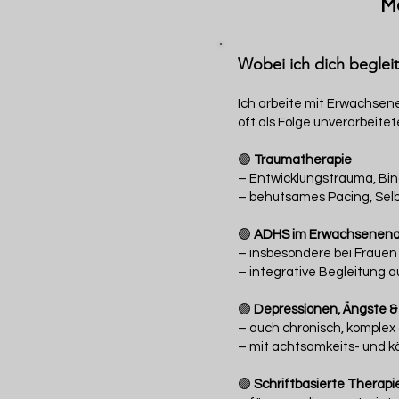
Me
Wobei ich dich begleit
Ich arbeite mit Erwachsen
oft als Folge unverarbeite
🟣
Traumatherapie
– Entwicklungstrauma, Bi
– behutsames Pacing, Selbs
🟣
ADHS im Erwachsenena
– insbesondere bei Frauen 
– integrative Begleitung 
🟣
Depressionen, Ängste &
– auch chronisch, komplex 
– mit achtsamkeits- und k
🟣
Schriftbasierte Therapi