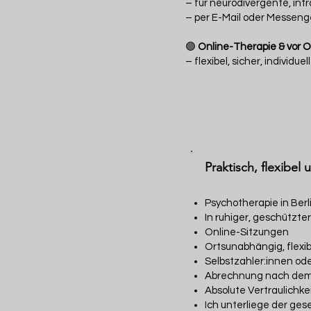
– für neurodivergente, int
– per E-Mail oder Messenge
🟣
Online-Therapie & vor Or
– flexibel, sicher, individ
Praktisch, flexibel 
Psychotherapie in Berl
In ruhiger, geschützte
Online-Sitzungen
Ortsunabhängig, flexib
Selbstzahler:innen od
Abrechnung nach dem H
Absolute Vertraulichke
Ich unterliege der ges