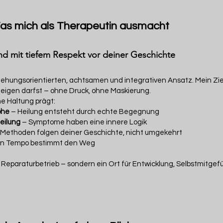
as mich als Therapeutin ausmacht
nd mit tiefem Respekt vor deiner Geschichte
iehungsorientierten, achtsamen und integrativen Ansatz. Mein Ziel
zeigen darfst – ohne Druck, ohne Maskierung.
e Haltung prägt:
öhe
– Heilung entsteht durch echte Begegnung
eilung
– Symptome haben eine innere Logik
Methoden folgen deiner Geschichte, nicht umgekehrt
in Tempo bestimmt den Weg
n Reparaturbetrieb – sondern ein Ort für Entwicklung, Selbstmitge